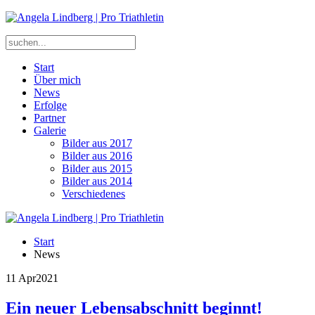
Start
Über mich
News
Erfolge
Partner
Galerie
Bilder aus 2017
Bilder aus 2016
Bilder aus 2015
Bilder aus 2014
Verschiedenes
Start
News
11 Apr
2021
Ein neuer Lebensabschnitt beginnt!