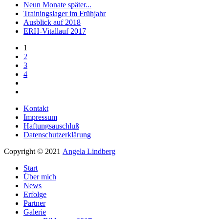
Neun Monate später...
Trainingslager im Frühjahr
Ausblick auf 2018
ERH-Vitallauf 2017
1
2
3
4
Kontakt
Impressum
Haftungsauschluß
Datenschutzerklärung
Copyright © 2021
Angela Lindberg
Start
Über mich
News
Erfolge
Partner
Galerie